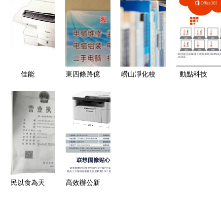
自營電腦服
知曉的3個
高效辦公的
務部經驗談
關鍵點
理想伙伴
佳能
東四條路億
嶗山凈化校
動點科技
NP7163復
林電腦 打
園周邊文化
創新驅動未
印復合機
字復印服務
市場，為未
來，辦公服
高效辦公服
的便捷選擇
成年人成長
務賦能企業
務的得力助
護航
發展
手
民以食為天
高效辦公新
星源學校食
選擇 聯想
堂食品溯源
M7206W/M102W