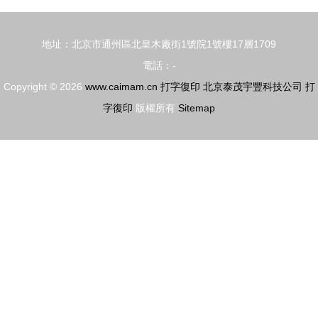
系統建設與
無線激光打
服務優化
印機一體機
地址：北京市通州區北皇木廠街1號院1號樓17層1709
全解析
電話：-
Copyright © 2026
www.caimam.cn
打字復印
北京泰茂宇豐科技公司
打
字復印
版權所有
Sitemap