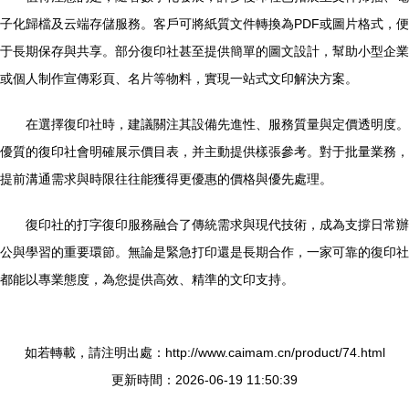
子化歸檔及云端存儲服務。客戶可將紙質文件轉換為PDF或圖片格式，便
于長期保存與共享。部分復印社甚至提供簡單的圖文設計，幫助小型企業
或個人制作宣傳彩頁、名片等物料，實現一站式文印解決方案。
在選擇復印社時，建議關注其設備先進性、服務質量與定價透明度。
優質的復印社會明確展示價目表，并主動提供樣張參考。對于批量業務，
提前溝通需求與時限往往能獲得更優惠的價格與優先處理。
復印社的打字復印服務融合了傳統需求與現代技術，成為支撐日常辦
公與學習的重要環節。無論是緊急打印還是長期合作，一家可靠的復印社
都能以專業態度，為您提供高效、精準的文印支持。
如若轉載，請注明出處：http://www.caimam.cn/product/74.html
更新時間：2026-06-19 11:50:39