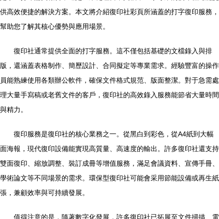
供高效便捷的解決方案。本文將介紹復印社彩頁所涵蓋的打字復印服務，
幫助您了解其核心優勢與應用場景。
復印社通常提供全面的打字服務。這不僅包括基礎的文檔錄入與排
版，還涵蓋表格制作、簡歷設計、合同擬定等專業需求。經驗豐富的操作
員能熟練使用各類辦公軟件，確保文件格式規范、版面整潔。對于急需處
理大量手寫稿或老舊文件的客戶，復印社的高效錄入服務能節省大量時間
與精力。
復印服務是復印社的核心業務之一。從黑白到彩色，從A4紙到大幅
面海報，現代復印設備能實現高質量、高速度的輸出。許多復印社還支持
雙面復印、縮放調整、裝訂成冊等增值服務，滿足會議資料、宣傳手冊、
學術論文等不同場景的需求。環保型復印社可能會采用節能設備或再生紙
張，兼顧效率與可持續發展。
值得注意的是，隨著數字化發展，許多復印社已拓展至文件掃描、電