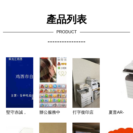
產品列表
PRODUCT
----------------
堅守赤誠，
辦公服務中
打字復印店
夏普AR-
用心服務
的點藍拍要
創業指南
3818N復印
——雞西市
求詳解
開業前必須
機復合機